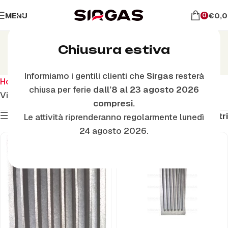
MENU
€
0,
0
Griglie
Chiusura estiva
Scuoticenere
Informiamo i gentili clienti che
Sirgas
resterà
Home
Piastre in ghisa e cerchi
Griglie Scuoticenere
chiusa per ferie
dall’8 al 23 agosto 2026
Visualizzazione di 1-48 di 50 risultati
compresi.
Mostra filtri
Filtri
Le attività riprenderanno regolarmente lunedì
24 agosto 2026.