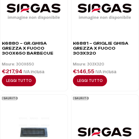
K6880 – GR.GHISA
K6881 – GRIGLIE GHISA
GREZZA X FUOCO
GREZZA X FUOCO
300X650 BARBECUE
303X320
Misure: 300X650
Misure: 303X320
€
217,94
€
146,55
IVA inclusa
IVA inclusa
LEGGI TUTTO
LEGGI TUTTO
ESAURITO
ESAURITO