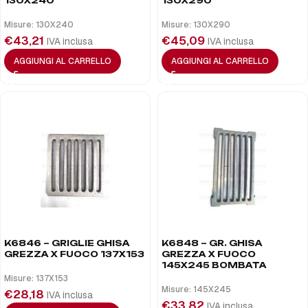
130X240
130X290
Misure: 130X240
Misure: 130X290
€
43,21
€
45,09
IVA inclusa
IVA inclusa
AGGIUNGI AL CARRELLO
AGGIUNGI AL CARRELLO
K6846 – GRIGLIE GHISA
K6848 – GR. GHISA
GREZZA X FUOCO 137X153
GREZZA X FUOCO
145X245 BOMBATA
Misure: 137X153
Misure: 145X245
€
28,18
IVA inclusa
€
33,82
IVA inclusa