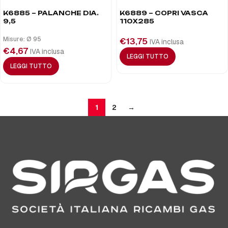
K6885 – PALANCHE DIA.
K6889 – COPRI VASCA
9,5
110X285
Misure: Ø 95
€
13,75
IVA inclusa
€
4,67
IVA inclusa
LEGGI TUTTO
LEGGI TUTTO
1
2
→