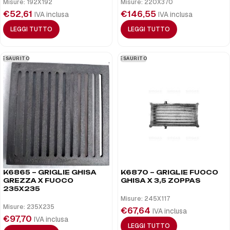
Misure: 192X192
Misure: 220X370
€
52,61
€
146,55
IVA inclusa
IVA inclusa
LEGGI TUTTO
LEGGI TUTTO
ESAURITO
ESAURITO
K6865 – GRIGLIE GHISA
K6870 – GRIGLIE FUOCO
GREZZA X FUOCO
GHISA X 3,5 ZOPPAS
235X235
Misure: 245X117
Misure: 235X235
€
67,64
IVA inclusa
€
97,70
IVA inclusa
LEGGI TUTTO