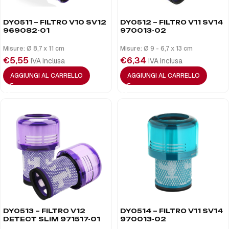
DY0511 – FILTRO V10 SV12
DY0512 – FILTRO V11 SV14
969082-01
970013-02
Misure: Ø 8,7 x 11 cm
Misure: Ø 9 - 6,7 x 13 cm
€
5,55
€
6,34
IVA inclusa
IVA inclusa
AGGIUNGI AL CARRELLO
AGGIUNGI AL CARRELLO
DY0513 – FILTRO V12
DY0514 – FILTRO V11 SV14
DETECT SLIM 971517-01
970013-02