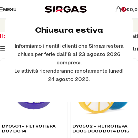
MENU
€
0,
0
Filtri
Chiusura estiva
Home
Ricambi Dyson
Filtri
Visualizzazione di 21 risultati
Informiamo i gentili clienti che
Sirgas
resterà
Mostra filtri
Filtri
chiusa per ferie
dall’8 al 23 agosto 2026
compresi.
Le attività riprenderanno regolarmente lunedì
24 agosto 2026.
DY0501 – FILTRO HEPA
DY0502 – FILTRO HEPA
DC7 DC14
DC05 DC08 DC14 DC15