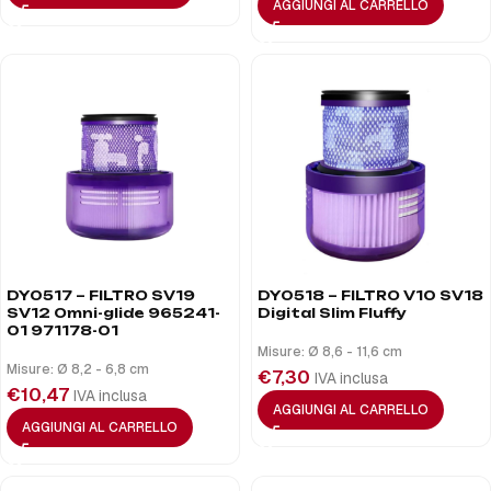
AGGIUNGI AL CARRELLO
DY0517 – FILTRO SV19
DY0518 – FILTRO V10 SV18
SV12 Omni-glide 965241-
Digital Slim Fluffy
01 971178-01
Misure: Ø 8,6 - 11,6 cm
Misure: Ø 8,2 - 6,8 cm
€
7,30
IVA inclusa
€
10,47
IVA inclusa
AGGIUNGI AL CARRELLO
AGGIUNGI AL CARRELLO