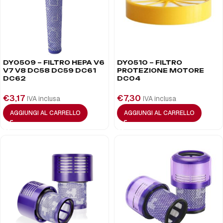
DY0509 – FILTRO HEPA V6
DY0510 – FILTRO
V7 V8 DC58 DC59 DC61
PROTEZIONE MOTORE
DC62
DC04
€
3,17
€
7,30
IVA inclusa
IVA inclusa
AGGIUNGI AL CARRELLO
AGGIUNGI AL CARRELLO