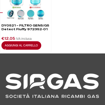
DY0521 – FILTRO GEN5/G5
Detect Fluffy 972352-01
€
12,05
IVA inclusa
AGGIUNGI AL CARRELLO