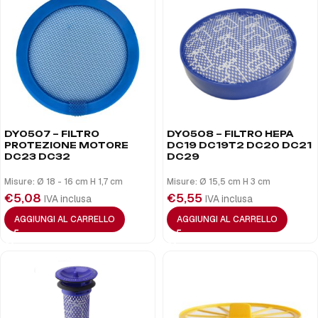
DY0507 – FILTRO
DY0508 – FILTRO HEPA
PROTEZIONE MOTORE
DC19 DC19T2 DC20 DC21
DC23 DC32
DC29
Misure: Ø 18 - 16 cm H 1,7 cm
Misure: Ø 15,5 cm H 3 cm
€
5,08
€
5,55
IVA inclusa
IVA inclusa
AGGIUNGI AL CARRELLO
AGGIUNGI AL CARRELLO